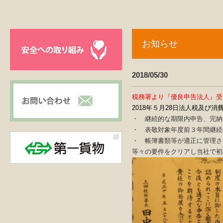
お知らせ
2018/05/30
税務署より『優良申告法人』受
2018年５月28日法人税及
・ 継続的な期限内申告、完納
・ 表敬対象年度前３年間継続
・ 帳簿書類等が適正に管理さ
等々の要件をクリアし当社で初